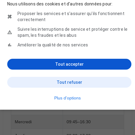
Nous utilisons des cookies et d'autres données pour:
Proposer les services et s'assurer qu'ils fonctionnent
🔒 Vos informations sont protégées.
correctement
Suivre les interruptions de service et protéger contre le
spam, les fraudes et les abus
Améliorer la qualité de nos services
Horaires d'ouverture
Tout accepter
Jour
Horaires
Tout refuser
Lundi
09:00–17:00
Plus d'options
Mardi
09:00–17:00
Mercredi
09:45–16:30