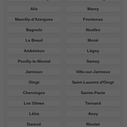
Alix
Marcy
Marcilly-d'Azergues
Frontenas
Bagnols
Nuelles
Le Breuil
Moiré
Ambérieux
Légny
Pouilly-le-Monial
Sarcey
Jarnioux
Ville-sur-Jarnioux
Oingt
Saint-Laurent-d'Oingt
Chervinges
Sainte-Paule
Les Olmes
Ternand
Létra
Ancy
Dareizé
Rivolet