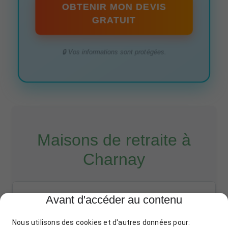
OBTENIR MON DEVIS
GRATUIT
🔒 Vos informations sont protégées.
Maisons de retraite à
Charnay
Les Jardins de Charnay
Avant d'accéder au contenu
12 Rue des Acacias, 69380 Charnay
Nous utilisons des cookies et d'autres données pour:
04 72 00 12 34