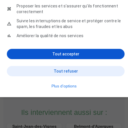
Proposer les services et s'assurer qu'ils fonctionnent
correctement
Suivre les interruptions de service et protéger contre le
spam, les fraudes et les abus
Espace Sérénité
Améliorer la qualité de nos services
45 Avenue des Lilas, 69380 Charnay
04 72 00 56 78
Tout accepter
Tout refuser
Plus d'options
Ils interviennent aussi sur :
Saint-Jean-des-Vignes
Belmont-d'Azergues