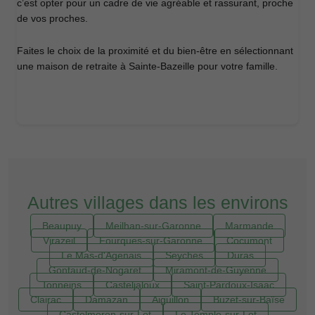
c’est opter pour un cadre de vie agréable et rassurant, proche
de vos proches.
Faites le choix de la proximité et du bien-être en sélectionnant
une maison de retraite à Sainte-Bazeille pour votre famille.
Autres villages dans les environs
Beaupuy
Meilhan-sur-Garonne
Marmande
Virazeil
Fourques-sur-Garonne
Cocumont
Le Mas-d'Agenais
Seyches
Duras
Gontaud-de-Nogaret
Miramont-de-Guyenne
Tonneins
Casteljaloux
Saint-Pardoux-Isaac
Clairac
Damazan
Aiguillon
Buzet-sur-Baïse
Castelmoron-sur-Lot
Le Temple-sur-Lot