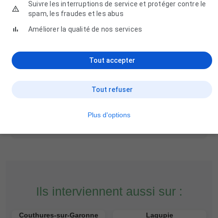
Suivre les interruptions de service et protéger contre le
spam, les fraudes et les abus
Améliorer la qualité de nos services
Les Jardins de Sainte-Bazeille
Tout accepter
12 Rue des Aînés, 47180 Sainte-Bazeille
05 53 98 12 34
Tout refuser
Plus d'options
Ils interviennent aussi sur :
Couthures-sur-Garonne
Lagupie