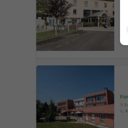
Eh
7 
03
Fon
2 
03