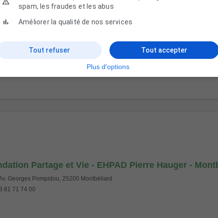
spam, les fraudes et les abus
pad Korian Le Doubs Rivage
Améliorer la qualité de nos services
Av. Georges Pompidou, 25200 Montbéliard
 81 31 30 00
Tout refuser
Tout accepter
Plus d'options
dation Partage et Vie - EHPAD Pierre Hauger - Mont
Av. Georges Pompidou, 25200 Montbéliard
 81 71 74 00