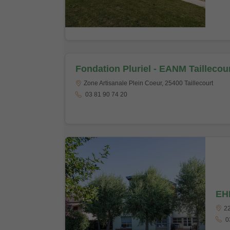
Fondation Pluriel - EANM Taillecou
Zone Artisanale Plein Coeur, 25400 Taillecourt
03 81 90 74 20
EHP
22
03