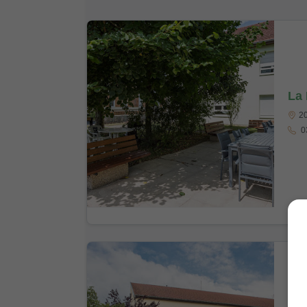
La 
20
03