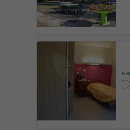
EH
42
03