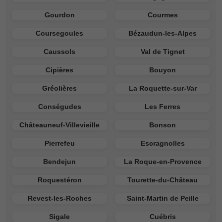
Gourdon
Courmes
Coursegoules
Bézaudun-les-Alpes
Caussols
Val de Tignet
Cipières
Bouyon
Gréolières
La Roquette-sur-Var
Conségudes
Les Ferres
Châteauneuf-Villevieille
Bonson
Pierrefeu
Escragnolles
Bendejun
La Roque-en-Provence
Roquestéron
Tourette-du-Château
Revest-les-Roches
Saint-Martin de Peille
Sigale
Cuébris