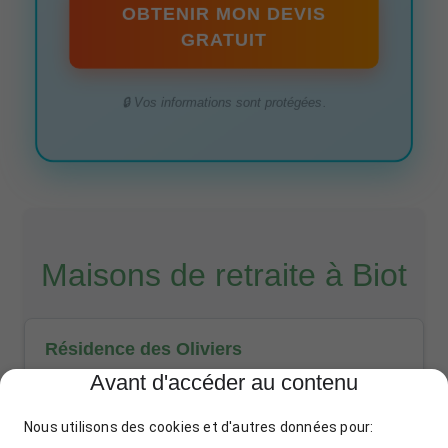
OBTENIR MON DEVIS
GRATUIT
🔒 Vos informations sont protégées.
Maisons de retraite à Biot
Résidence des Oliviers
Avant d'accéder au contenu
45 Avenue des Cerisiers, 06410 Biot
04 93 65 12 34
Nous utilisons des cookies et d'autres données pour: