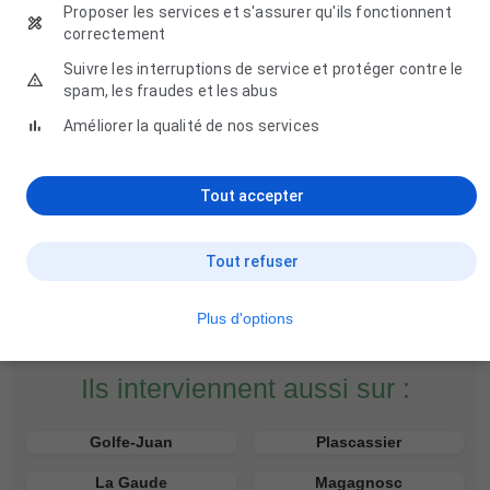
Proposer les services et s'assurer qu'ils fonctionnent
correctement
Les Jardins de Biot
Suivre les interruptions de service et protéger contre le
spam, les fraudes et les abus
12 Rue des Amandiers, 06410 Biot
Améliorer la qualité de nos services
04 93 65 78 90
Tout accepter
Tout refuser
Plus d'options
Ils interviennent aussi sur :
Golfe-Juan
Plascassier
La Gaude
Magagnosc